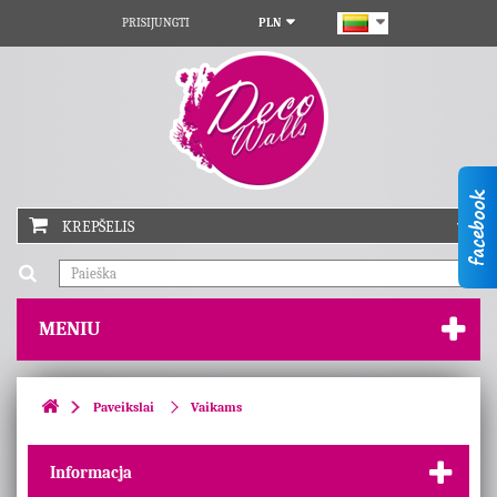
PRISIJUNGTI
PLN
KREPŠELIS
MENIU
Paveikslai
Vaikams
Informacja