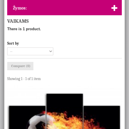
Žymos:
VAIKAMS
There is 1 product.
Sort by
Compare (
0
)
Showing 1 - 1 of 1 item