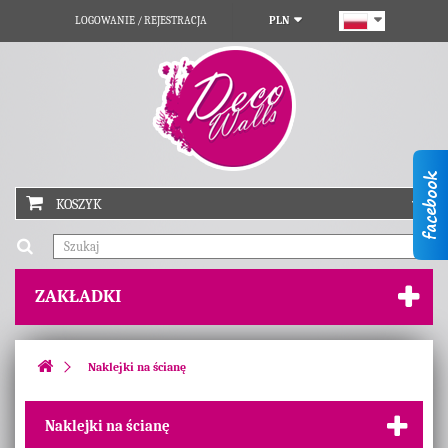
LOGOWANIE / REJESTRACJA
PLN
KOSZYK
ZAKŁADKI
Naklejki na ścianę
Naklejki na ścianę