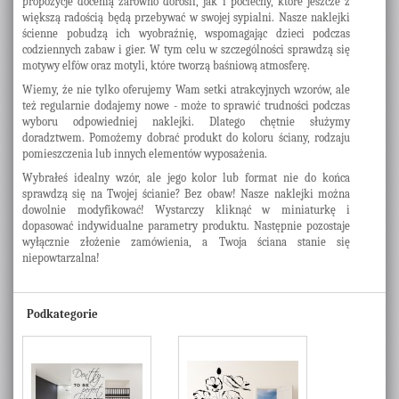
propozycje docenią zarówno dorośli, jak i pociechy, które jeszcze z
większą radością będą przebywać w swojej sypialni. Nasze naklejki
ścienne pobudzą ich wyobraźnię, wspomagając dzieci podczas
codziennych zabaw i gier. W tym celu w szczególności sprawdzą się
motywy elfów oraz motyli, które tworzą baśniową atmosferę.
Wiemy, że nie tylko oferujemy Wam setki atrakcyjnych wzorów, ale
też regularnie dodajemy nowe - może to sprawić trudności podczas
wyboru odpowiedniej naklejki. Dlatego chętnie służymy
doradztwem. Pomożemy dobrać produkt do koloru ściany, rodzaju
pomieszczenia lub innych elementów wyposażenia.
Wybrałeś idealny wzór, ale jego kolor lub format nie do końca
sprawdzą się na Twojej ścianie? Bez obaw! Nasze naklejki można
dowolnie modyfikować! Wystarczy kliknąć w miniaturkę i
dopasować indywidualne parametry produktu. Następnie pozostaje
wyłącznie złożenie zamówienia, a Twoja ściana stanie się
niepowtarzalna!
Podkategorie