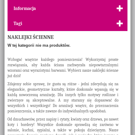
Informacja
Tagi
NAKLEJKI ŚCIENNE
W tej kategorii nie ma produktów.
Wzbogać wnętrze każdego pomieszczenia! Wykorzystaj proste
rozwiązania, aby każda ściana zachwycała niepowtarzalnymi
wzorami oraz wyrazistymi barwami. Wybierz nasze naklejki ścienne
już dziś!
Zdajemy sobie sprawę, że gusta są różne - jedni zdecydują się na
eleganckie, geometryczne kształty, które doskonale wpasują się w
każdą nowoczesną aranżację. Dla innych tylko motywy roślinne i
zwierzęce są akceptowalne. A my staramy się dopasować do
wszystkich i wszystkiego! Do aranżacji wnętrz, do przeznaczenia
pomieszczenia, a także zawsze do indywidualnych upodobań.
Od dmuchawców, przez napisy i cytaty, kwiaty oraz drzewa, po nawet
koty i bordery! Wszystkie doskonale sprawdzą się zarówno w
salonie, kuchni, sypialni, a także w pokoju dziecięcym. Nasze