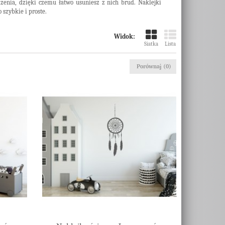
zenia, dzięki czemu łatwo usuniesz z nich brud. Naklejki
 szybkie i proste.
Widok:
Siatka
Lista
Porównaj (
0
)