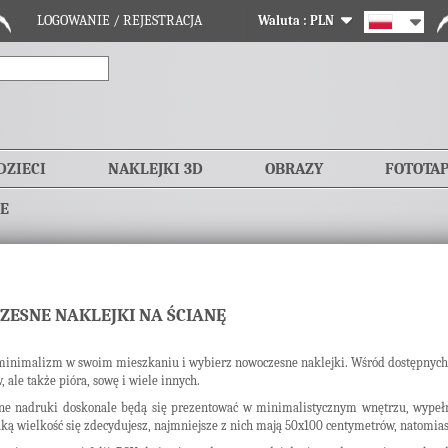
LOGOWANIE / REJESTRACJA
Waluta :
PLN
DZIECI
NAKLEJKI 3D
OBRAZY
FOTOTA
E
ESNE NAKLEJKI NA ŚCIANĘ
minimalizm w swoim mieszkaniu i wybierz nowoczesne naklejki. Wśród dostępnych 
, ale także pióra, sowę i wiele innych.
ne nadruki doskonale będą się prezentować w minimalistycznym wnętrzu, wypełnią
aką wielkość się zdecydujesz, najmniejsze z nich mają 50x100 centymetrów, natomia