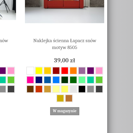
snów
Naklejka ścienna Łapacz snów
motyw 8505
39,00 zł
W magazynie