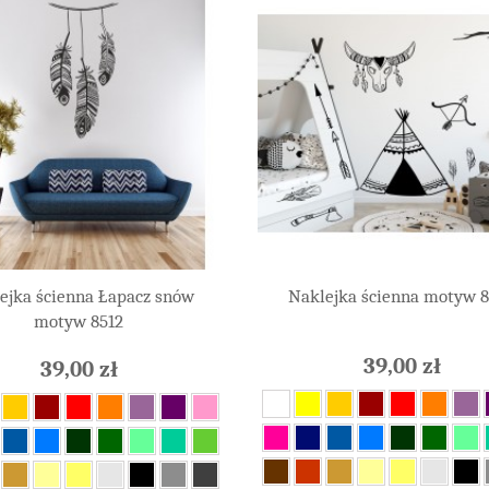
ejka ścienna Łapacz snów
Naklejka ścienna motyw 
motyw 8512
39,00 zł
39,00 zł