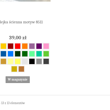
lejka ścienna motyw 8511
39,00 zł
W magazynie
- 13 z 13 elementów