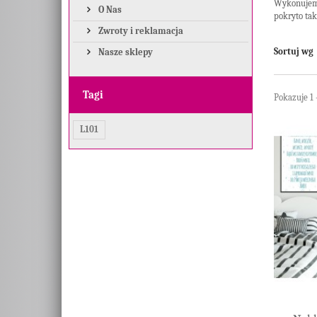
Wykonujemy
O Nas
pokryto tak
Zwroty i reklamacja
Sortuj wg
Nasze sklepy
Tagi
Pokazuje 1 
L101