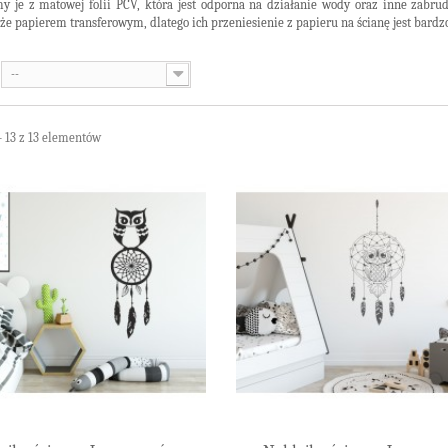
 je z matowej folii PCV, która jest odporna na działanie wody oraz inne zabrud
że papierem transferowym, dlatego ich przeniesienie z papieru na ścianę jest bardzo
--
- 13 z 13 elementów