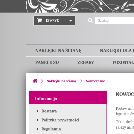
KOSZYK
NAKLEJKI NA ŚCIANĘ
NAKLEJKI DLA 
PANELE 3D
ZEGARY
POZOSTAŁ
Naklejki na ścianę
Nowoczesne
NOWOCZ
Informacja
Postaw na 
Dostawa
łapacz snów
Polityka prywatności
Takie drob
zależy na j
Regulamin