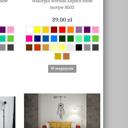
snów
Naklejka ścienna Łapacz snów
motyw 8502
39,00 zł
W magazynie