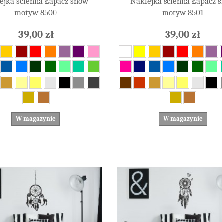
ejka ścienna Łapacz snów
Naklejka ścienna Łapacz 
motyw 8500
motyw 8501
39,00 zł
39,00 zł
W magazynie
W magazynie