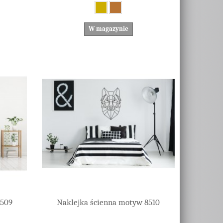
W magazynie
8509
Naklejka ścienna motyw 8510