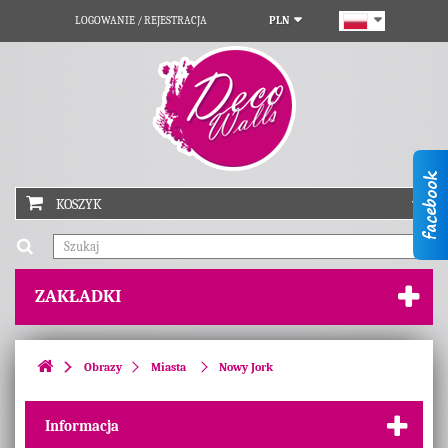
LOGOWANIE / REJESTRACJA
PLN
KOSZYK
ZAKŁADKI
Obrazy
Miasta
Nowy Jork
Informacja