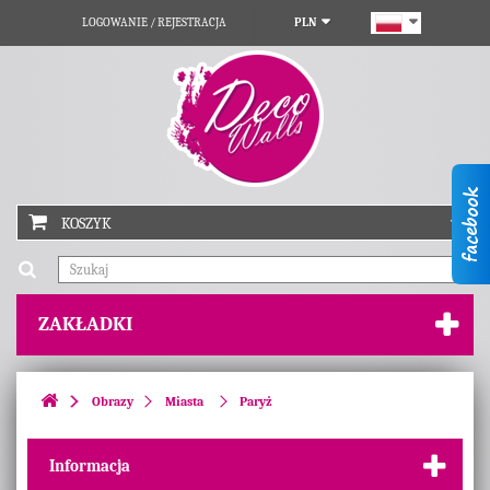
LOGOWANIE / REJESTRACJA
PLN
KOSZYK
ZAKŁADKI
Obrazy
Miasta
Paryż
Informacja