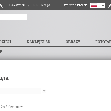
LOGOWANIE / REJESTRACJA
Waluta :
PLN
DZIECI
NAKLEJKI 3D
OBRAZY
FOTOTA
E
ZĘTA
--
- 2 z 2 elementów