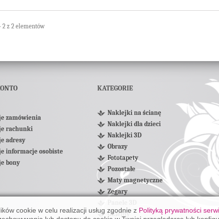
- 2 z 2 elementów
KONTO
KATEGORIE
Naklejki na ścianę
je zamówienia
Naklejki dla dzieci
je rachunki
Naklejki 3D
e adresy
Obrazy
e informacje osobiste
Fototapety
je bony
Pozostałe
Maty magnetyczne
Zegary
Panele 3D
lików cookie w celu realizacji usług zgodnie z
Polityką prywatności serw
Okleiny