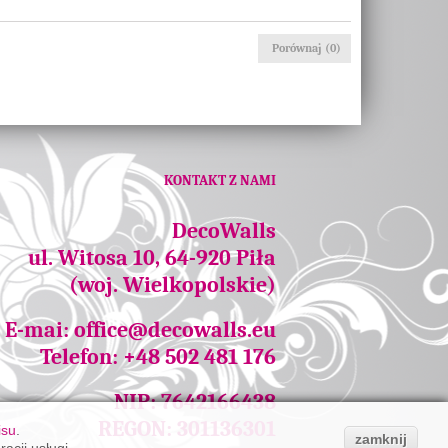
Porównaj (
0
)
KONTAKT Z NAMI
DecoWalls
ul. Witosa 10, 64-920 Piła
(woj. Wielkopolskie)
E-mai:
office@decowalls.eu
Telefon: +48 502 481 176
NIP: 7642166438
REGON: 301136301
isu
.
zamknij