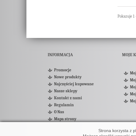
Pokazuje 1 
INFORMACJA
MOJE 
Promocje
Mo
Nowe produkty
Mo
Najczęściej kupowane
Moj
Nasze sklepy
Moj
Kontakt z nami
Mo
Regulamin
O Nas
Mapa strony
Strona korzysta z p