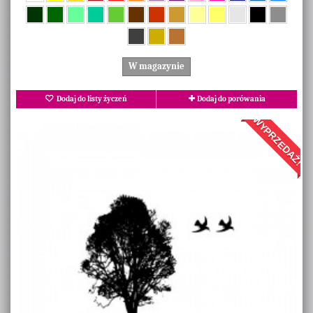
W magazynie
Dodaj do listy życzeń
Dodaj do porówania
WYPRZEDAŻ!