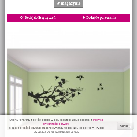
W magazynie
Dodaj do listy życzeń
Dodaj do porówania
Strona korzysta z plików cookie w celu realizacji usług zgodnie z
Polityką
prywatności serwisu
.
zamknij
Możesz określić warunki przechowywania lub dostępu do cookie w Twojej
przeglądarce lub konfiguracji usługi.