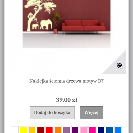
Naklejka ścienna drzewa motyw D7
39,00 zł
Dodaj do koszyka
Więcej