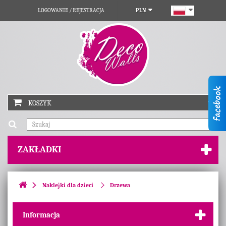
LOGOWANIE / REJESTRACJA
PLN
KOSZYK
ZAKŁADKI
Naklejki dla dzieci
Drzewa
Informacja