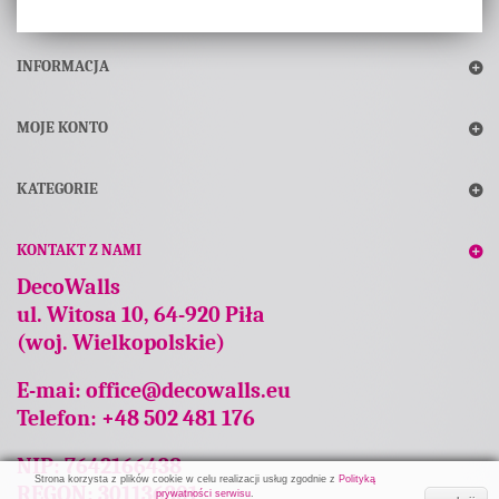
INFORMACJA
MOJE KONTO
KATEGORIE
KONTAKT Z NAMI
DecoWalls
ul. Witosa 10, 64-920 Piła
(woj. Wielkopolskie)
E-mai:
office@decowalls.eu
Telefon: +48 502 481 176
NIP: 7642166438
Strona korzysta z plików cookie w celu realizacji usług zgodnie z
Polityką
REGON: 301136301
prywatności serwisu
.