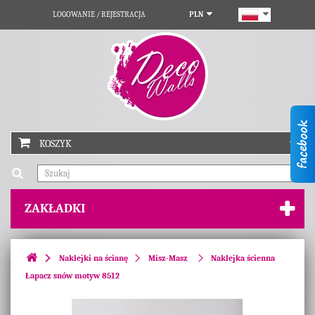
LOGOWANIE / REJESTRACJA
PLN
KOSZYK
ZAKŁADKI
Naklejki na ścianę
Misz-Masz
Naklejka ścienna
Łapacz snów motyw 8512