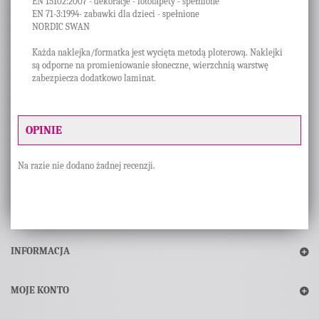
EN 15102:2007 - dekoracje - fototapety - spełnione
EN 71-3:1994- zabawki dla dzieci - spełnione
NORDIC SWAN
Każda naklejka/formatka jest wycięta metodą ploterową. Naklejki
są odporne na promieniowanie słoneczne, wierzchnią warstwę
zabezpiecza dodatkowo laminat.
OPINIE
Na razie nie dodano żadnej recenzji.
INFORMACJA
MOJE KONTO