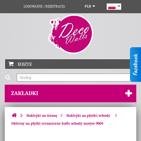
LOGOWANIE / REJESTRACJA
PLN
KOSZYK
ZAKŁADKI
Naklejki na ścianę
Naklejki na płytki/schody
Okleiny na płytki ceramiczne kafle schody motyw 9004